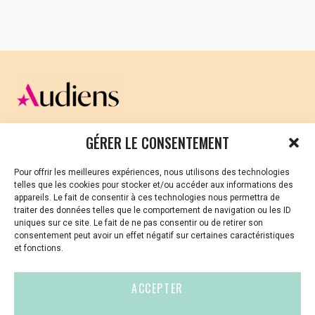
CELLULE D’ÉCOUTE ET DE SOUTIEN PSYCHOLOGIQUE ET
GÉRER LE CONSENTEMENT
JURIDIQUE
Pour offrir les meilleures expériences, nous utilisons des technologies
Vous avez été témoin ou vous êtes victime de VSS ? Ou
telles que les cookies pour stocker et/ou accéder aux informations des
vous êtes référent·es harcèlement en besoin de soutien
appareils. Le fait de consentir à ces technologies nous permettra de
ou d’informations ?
traiter des données telles que le comportement de navigation ou les ID
uniques sur ce site. Le fait de ne pas consentir ou de retirer son
01 87 20 30 90
consentement peut avoir un effet négatif sur certaines caractéristiques
et fonctions.
violences-sexuelles-culture@audiens.org
ACCEPTER
Site internet