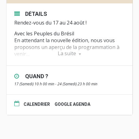
DÉTAILS
Rendez-vous du 17 au 24 août !
Avec les Peuples du Brésil
En attendant la nouvelle édition, nous vous
proposons un aperçu de la
programmation à
La suite
venir…
Le Festival accueillera cette année les Peuples
du Brésil et évoquera avec les invité·e·s,
cinéastes, paysan·ne·s, activistes… les luttes
QUAND ?
menées là-bas et établira des correspondances
17 (Samedi) 10 h 00 min - 24 (Samedi) 23 h 00 min
d’une rive à l’autre de l’Atlantique
Retrouvez toutes les infos
ICI
CALENDRIER
GOOGLE AGENDA