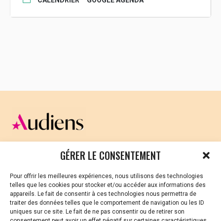
CELLULE D’ÉCOUTE ET DE SOUTIEN PSYCHOLOGIQUE ET
GÉRER LE CONSENTEMENT
JURIDIQUE
Pour offrir les meilleures expériences, nous utilisons des technologies
Vous avez été témoin ou vous êtes victime de VSS ? Ou
telles que les cookies pour stocker et/ou accéder aux informations des
vous êtes référent·es harcèlement en besoin de soutien
appareils. Le fait de consentir à ces technologies nous permettra de
ou d’informations ?
traiter des données telles que le comportement de navigation ou les ID
uniques sur ce site. Le fait de ne pas consentir ou de retirer son
01 87 20 30 90
consentement peut avoir un effet négatif sur certaines caractéristiques