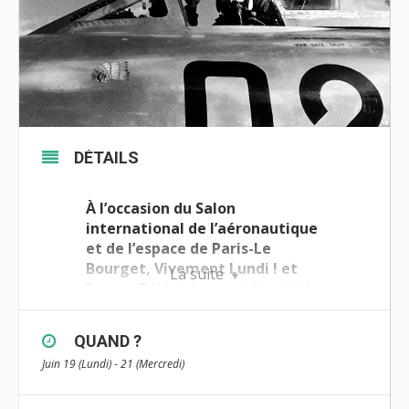
DÉTAILS
À l’occasion du Salon
international de l’aéronautique
et de l’espace de Paris-Le
Bourget,
Vivement Lundi ! et
La suite
France Télévisions ont le plaisir
de vous annoncer la diffusion du
film
QUAND ?
QUAND LA FRANCE RÊVAIT DU
Juin 19 (Lundi) - 21 (Mercredi)
CIEL
de Philippe Baron