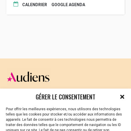
CALENDRIER
GOOGLE AGENDA
Le lundi 19 juin
sur France 3
régions et sur France.tv
Après le Grand Soir 3 sur France
3 Bretagne, Normandie, Centre
et Paris-Ile de France
Le 21 juin à 0h30 sur France 3
Pays de la Loire
Disponible gratuitement en
ligne pendant 7 jours à partir du
19 juin
CELLULE D’ÉCOUTE ET DE SOUTIEN PSYCHOLOGIQUE ET
GÉRER LE CONSENTEMENT
JURIDIQUE
Pour offrir les meilleures expériences, nous utilisons des technologies
Vous avez été témoin ou vous êtes victime de VSS ? Ou
telles que les cookies pour stocker et/ou accéder aux informations des
vous êtes référent·es harcèlement en besoin de soutien
appareils. Le fait de consentir à ces technologies nous permettra de
Le 11 novembre 1946, le Triton, premier avion à
ou d’informations ?
traiter des données telles que le comportement de navigation ou les ID
réaction français, décollait de la base aérienne
uniques sur ce site. Le fait de ne pas consentir ou de retirer son