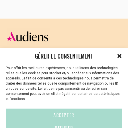
de chroniques, des interviews de femmes et
d’hommes qui partagent leurs histoires, leurs
actes de résilience, de résistance.
France / 1h53 / Sortie le 8 novembre 2017
Distribué par
Vendredi distribution
Saint-Brieuc…………….Lun 27 nov – 20H30
CELLULE D’ÉCOUTE ET DE SOUTIEN PSYCHOLOGIQUE ET
GÉRER LE CONSENTEMENT
–
Le Club 6
JURIDIQUE
Guingamp…………Mar 28 nov – 20H30 –
Pour offrir les meilleures expériences, nous utilisons des technologies
Vous avez été témoin ou vous êtes victime de VSS ? Ou
Les Korrigans
avec La Toile d’Art est née
telles que les cookies pour stocker et/ou accéder aux informations des
vous êtes référent·es harcèlement en besoin de soutien
appareils. Le fait de consentir à ces technologies nous permettra de
ou d’informations ?
Lannion…………………..Mer 29 nov – 20H30
traiter des données telles que le comportement de navigation ou les ID
uniques sur ce site. Le fait de ne pas consentir ou de retirer son
–
Les Baladins
01 87 20 30 90
consentement peut avoir un effet négatif sur certaines caractéristiques
et fonctions.
Morlaix……………………Jeu 30 nov – 20H30 –
La Salamandre
violences-sexuelles-culture@audiens.org
ACCEPTER
Saint-Renan…………….Ven 1er déc – 20H30
Site internet
–
Le Bretagne
REFUSER