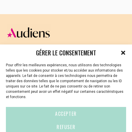
CELLULE D’ÉCOUTE ET DE SOUTIEN PSYCHOLOGIQUE ET
GÉRER LE CONSENTEMENT
JURIDIQUE
Pour offrir les meilleures expériences, nous utilisons des technologies
Vous avez été témoin ou vous êtes victime de VSS ? Ou
telles que les cookies pour stocker et/ou accéder aux informations des
vous êtes référent·es harcèlement en besoin de soutien
appareils. Le fait de consentir à ces technologies nous permettra de
ou d’informations ?
traiter des données telles que le comportement de navigation ou les ID
uniques sur ce site. Le fait de ne pas consentir ou de retirer son
01 87 20 30 90
consentement peut avoir un effet négatif sur certaines caractéristiques
et fonctions.
violences-sexuelles-culture@audiens.org
ACCEPTER
Site internet
REFUSER