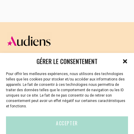
CELLULE D’ÉCOUTE ET DE SOUTIEN PSYCHOLOGIQUE ET
GÉRER LE CONSENTEMENT
JURIDIQUE
Pour offrir les meilleures expériences, nous utilisons des technologies
Vous avez été témoin ou vous êtes victime de VSS ? Ou
telles que les cookies pour stocker et/ou accéder aux informations des
vous êtes référent·es harcèlement en besoin de soutien
appareils. Le fait de consentir à ces technologies nous permettra de
ou d’informations ?
traiter des données telles que le comportement de navigation ou les ID
uniques sur ce site. Le fait de ne pas consentir ou de retirer son
01 87 20 30 90
consentement peut avoir un effet négatif sur certaines caractéristiques
et fonctions.
violences-sexuelles-culture@audiens.org
ACCEPTER
Site internet