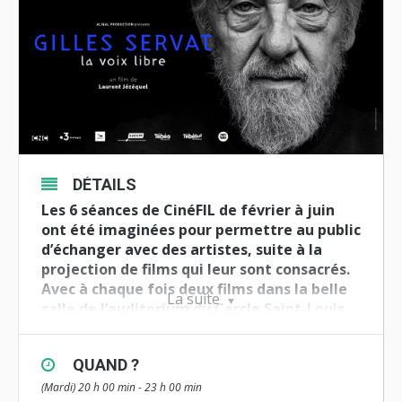
DÉTAILS
Les 6 séances de CinéFIL de février à juin
ont été imaginées pour permettre au public
d’échanger avec des artistes, suite à la
projection de films qui leur sont consacrés.
Avec à chaque fois deux films dans la belle
La suite
salle de l’auditorium du Cercle Saint-Louis.
Séances à
20h
à l’
Auditorium du Cercle Saint-
Louis
, 11 Place Anatole Le Braz à
Lorient
QUAND ?
(Mardi) 20 h 00 min - 23 h 00 min