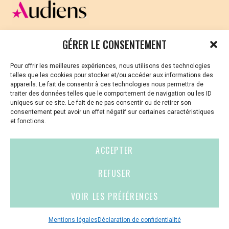
gratuite dans la limite des places disponibles.
Une traduction simultanée en Langue des
Signes Française sera proposée le vendredi 27
CELLULE D’ÉCOUTE ET DE SOUTIEN PSYCHOLOGIQUE ET
GÉRER LE CONSENTEMENT
octobre.
JURIDIQUE
Pour offrir les meilleures expériences, nous utilisons des technologies
Vous avez été témoin ou vous êtes victime de VSS ? Ou
telles que les cookies pour stocker et/ou accéder aux informations des
vous êtes référent·es harcèlement en besoin de soutien
Les mardi 24, jeudi 26 et vendredi 27 octobre 17
appareils. Le fait de consentir à ces technologies nous permettra de
ou d’informations ?
traiter des données telles que le comportement de navigation ou les ID
h (durée : 1h30 environ)
uniques sur ce site. Le fait de ne pas consentir ou de retirer son
Auditorium de la médiathèque François
01 87 20 30 90
consentement peut avoir un effet négatif sur certaines caractéristiques
Mitterrand – Les Capucins
et fonctions.
Accès libre et gratuit dans la limite des places
violences-sexuelles-culture@audiens.org
disponibles
ACCEPTER
Site internet
REFUSER
VOIR LES PRÉFÉRENCES
Contact
Espace
Mentions
presse
légales
Mentions légales
Déclaration de confidentialité