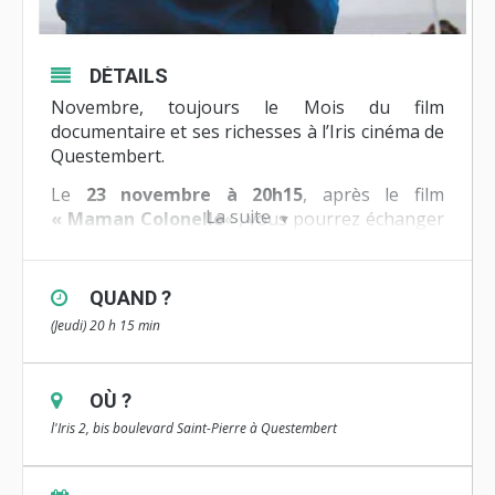
DÉTAILS
Novembre, toujours le Mois du film
documentaire et ses richesses à l’Iris cinéma de
Questembert.
Le
23 novembre à 20h15
, après le film
La suite
« Maman Colonelle
« , vous pourrez échanger
avec
le réalisateur
Dieudo Hamadi.
Ce film a reçu le
Grand prix du cinéma du
QUAND ?
réel, Paris, 2017
et le
Prix du jury
(Jeudi) 20 h 15 min
oécuménique, Berlinale, 2017
.
A travers le portrait de cette femme d’un courage et
d’une ténacité hors du commun qui lutte pour que
OÙ ?
justice soit faite, le film aborde la question des
l'Iris 2, bis boulevard Saint-Pierre à Questembert
violences faites aux femmes et aux enfants en
République Démocratique du Congo.