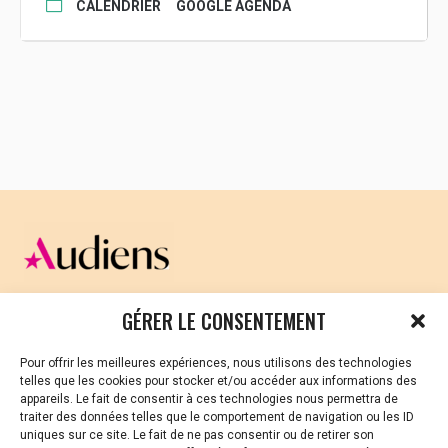
Toutes les informations sur la séance
CALENDRIER
GOOGLE AGENDA
CELLULE D’ÉCOUTE ET DE SOUTIEN PSYCHOLOGIQUE ET
GÉRER LE CONSENTEMENT
JURIDIQUE
Pour offrir les meilleures expériences, nous utilisons des technologies
Vous avez été témoin ou vous êtes victime de VSS ? Ou
telles que les cookies pour stocker et/ou accéder aux informations des
vous êtes référent·es harcèlement en besoin de soutien
appareils. Le fait de consentir à ces technologies nous permettra de
ou d’informations ?
traiter des données telles que le comportement de navigation ou les ID
uniques sur ce site. Le fait de ne pas consentir ou de retirer son