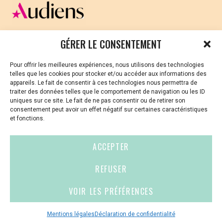
CELLULE D’ÉCOUTE ET DE SOUTIEN PSYCHOLOGIQUE ET
GÉRER LE CONSENTEMENT
JURIDIQUE
Pour offrir les meilleures expériences, nous utilisons des technologies
Vous avez été témoin ou vous êtes victime de VSS ? Ou
telles que les cookies pour stocker et/ou accéder aux informations des
vous êtes référent·es harcèlement en besoin de soutien
appareils. Le fait de consentir à ces technologies nous permettra de
ou d’informations ?
traiter des données telles que le comportement de navigation ou les ID
uniques sur ce site. Le fait de ne pas consentir ou de retirer son
01 87 20 30 90
consentement peut avoir un effet négatif sur certaines caractéristiques
et fonctions.
violences-sexuelles-culture@audiens.org
ACCEPTER
Site internet
REFUSER
VOIR LES PRÉFÉRENCES
Contact
Espace
Mentions
presse
légales
Mentions légales
Déclaration de confidentialité