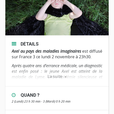
DÉTAILS
Axel au pays des maladies imaginaires
est diffusé
sur France 3 ce l
undi 2 novembre à 23h30.
Après quatre ans d’errance médicale, un diagnostic
est enfin posé : le jeune Axel est atteint de la
La suite
maladie de Lyme. Entre épidémie silencieuse et
pathologie imaginaire, se tisse une histoire : celle
d’une famille nantaise plongée dans le dédale de
Lyme.
QUAND ?
Une histoire de chevalier et de super-héros, dans
2 (Lundi) 23 h 30 min - 3 (Mardi) 0 h 20 min
laquelle Axel n’a pas dit son dernier mot… Une
histoire que ses parents réalisateurs ont décidé de