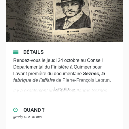
DÉTAILS
Rendez-vous le jeudi 24 octobre au Conseil
Départemental du Finistère à Quimper pour
l’avant-première du documentaire
Seznec, la
fabrique de l’affaire
de Pierre-François Lebrun.
La suite
Il y a exactement un siècle, Guillaume Seznec
était condamné pour le meurtre de Pierre
Quémeneur. Aujourd’hui, il apparaît pour
QUAND ?
beaucoup comme le symbole de l’erreur
judiciaire. Pourquoi un tel retournement d’image ?
(Jeudi) 18 h 30 min
Ce film fait le récit de la transformation d’un fait