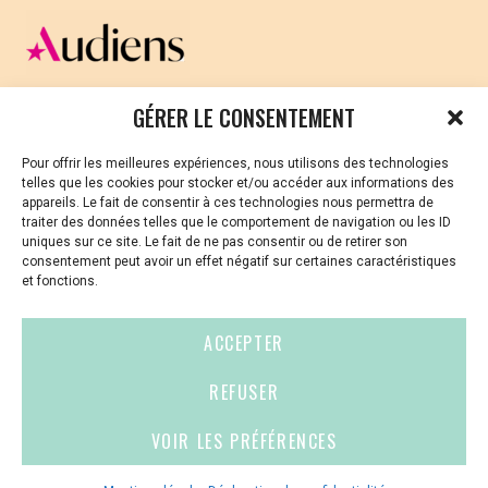
CELLULE D’ÉCOUTE ET DE SOUTIEN PSYCHOLOGIQUE ET
GÉRER LE CONSENTEMENT
JURIDIQUE
Pour offrir les meilleures expériences, nous utilisons des technologies
Vous avez été témoin ou vous êtes victime de VSS ? Ou
telles que les cookies pour stocker et/ou accéder aux informations des
vous êtes référent·es harcèlement en besoin de soutien
appareils. Le fait de consentir à ces technologies nous permettra de
ou d’informations ?
traiter des données telles que le comportement de navigation ou les ID
uniques sur ce site. Le fait de ne pas consentir ou de retirer son
01 87 20 30 90
consentement peut avoir un effet négatif sur certaines caractéristiques
et fonctions.
violences-sexuelles-culture@audiens.org
ACCEPTER
Site internet
REFUSER
VOIR LES PRÉFÉRENCES
Contact
Espace
Mentions
presse
légales