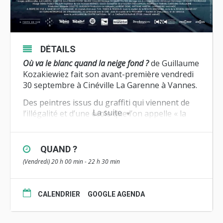
DÉTAILS
Où va le blanc quand la neige fond ?
de Guillaume
Kozakiewiez fait son
avant-première vendredi
30 septembre
à Cinéville La Garenne à Vannes.
Des peintres issus du graffiti qui viennent de
La suite
l’illégalité et d’une école que l’on appelle « la
rue », investissent une friche administrative
des années 60. Ils la transforment en un
labyrinthe de formes, installations, peintures
QUAND ?
qui englobent le spectateur. Plongée
(Vendredi) 20 h 00 min - 22 h 30 min
immersive dans un dédale haut en couleurs,
avec des artistes pour le moins singuliers.
CALENDRIER
GOOGLE AGENDA
Documentaire – 84′ – produit par
A Perte De
Vue Film
et
Sancho & Compagnie