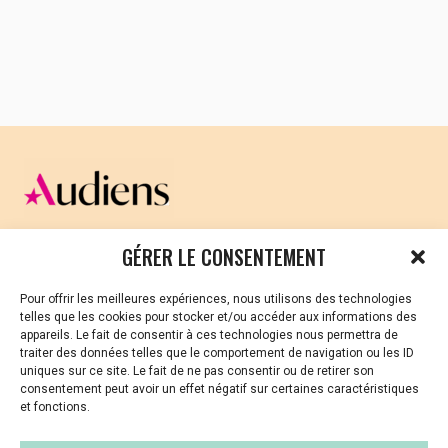
CELLULE D’ÉCOUTE ET DE SOUTIEN PSYCHOLOGIQUE ET
GÉRER LE CONSENTEMENT
JURIDIQUE
Pour offrir les meilleures expériences, nous utilisons des technologies
Vous avez été témoin ou vous êtes victime de VSS ? Ou
telles que les cookies pour stocker et/ou accéder aux informations des
vous êtes référent·es harcèlement en besoin de soutien
appareils. Le fait de consentir à ces technologies nous permettra de
ou d’informations ?
traiter des données telles que le comportement de navigation ou les ID
uniques sur ce site. Le fait de ne pas consentir ou de retirer son
01 87 20 30 90
consentement peut avoir un effet négatif sur certaines caractéristiques
et fonctions.
violences-sexuelles-culture@audiens.org