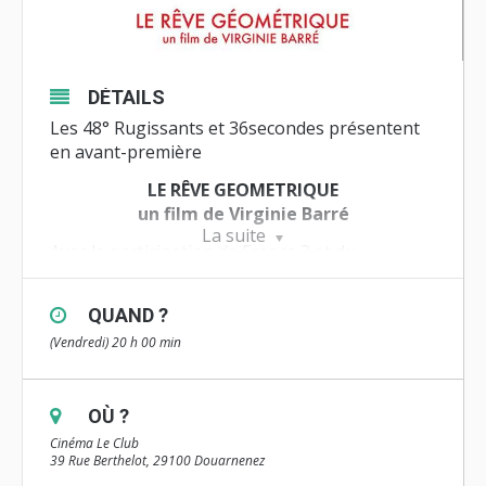
DÉTAILS
Les 48° Rugissants et 36secondes présentent
en avant-première
LE RÊVE GEOMETRIQUE
un film de Virginie Barré
La suite
Avec la participation de France 3 et du
groupement des chaînes locales de Bretagne :
Tébéo, TébéSud et TVR35
QUAND ?
Avec le soutien de la Région Bretagne en
(Vendredi) 20 h 00 min
partenariat avec le CNC
Avec le soutien de Ars Ultima – Stien & Guillot
Foundation
OÙ ?
Et l’aide de la ville de Douarnenez, l’ESSAB-site
de Quimper, l’école Victor Hugo et Marie Curie
Cinéma Le Club
39 Rue Berthelot, 29100 Douarnenez
à Douarnenez