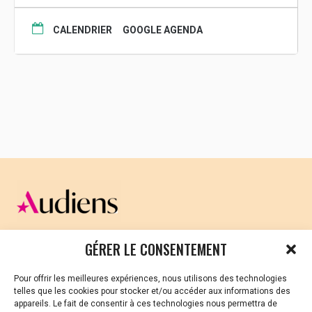
Projection publique et gratuite
Le 3 mars 2017 à 20H
CALENDRIER
GOOGLE AGENDA
Au cinéma Le Club 39 rue Berthelot 29100
Douarnenez
La projection sera suivie d’un cocktail Salle
Charles Tillon 18 rue Anatole France 29100
Douarnenez
CELLULE D’ÉCOUTE ET DE SOUTIEN PSYCHOLOGIQUE ET
GÉRER LE CONSENTEMENT
JURIDIQUE
Pour offrir les meilleures expériences, nous utilisons des technologies
Vous avez été témoin ou vous êtes victime de VSS ? Ou
telles que les cookies pour stocker et/ou accéder aux informations des
vous êtes référent·es harcèlement en besoin de soutien
appareils. Le fait de consentir à ces technologies nous permettra de