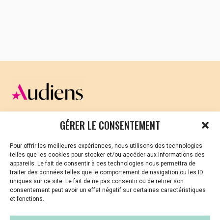
et TVR.
Nous vous donnons donc rendez-vous :
le mardi 11 juin à 18h30 au cinéma Le Club à
Douarnenez
En présence de l’équipe du film.
Billets en vente directement sur place le soir-
même.
le samedi 14 septembre à Logonna-Daoulas
CELLULE D’ÉCOUTE ET DE SOUTIEN PSYCHOLOGIQUE ET
GÉRER LE CONSENTEMENT
Infos et surprises à venir !
JURIDIQUE
Pour offrir les meilleures expériences, nous utilisons des technologies
Vous avez été témoin ou vous êtes victime de VSS ? Ou
telles que les cookies pour stocker et/ou accéder aux informations des
vous êtes référent·es harcèlement en besoin de soutien
appareils. Le fait de consentir à ces technologies nous permettra de
ou d’informations ?
traiter des données telles que le comportement de navigation ou les ID
uniques sur ce site. Le fait de ne pas consentir ou de retirer son
DESSINE-MOI UNE FÉMINISTE
, document
01 87 20 30 90
consentement peut avoir un effet négatif sur certaines caractéristiques
et fonctions.
Un père et sa fille sʼinterrogent sur le 
femmes de tous âges et de tous horizons 
violences-sexuelles-culture@audiens.org