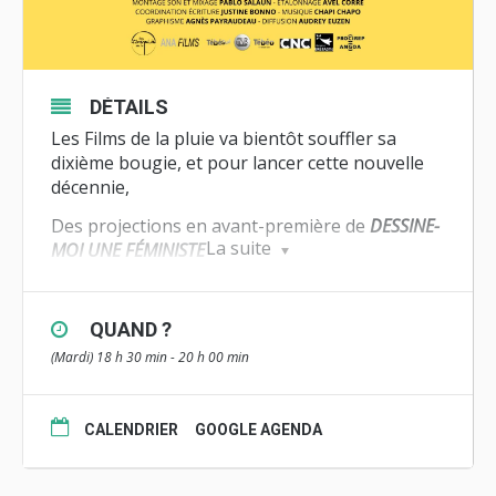
DÉTAILS
Les Films de la pluie va bientôt souffler sa
dixième bougie, et pour lancer cette nouvelle
décennie,
Des projections en avant-première de
DESSINE-
La suite
MOI UNE FÉMINISTE
un film co-écrit par une jeune autrice, Galane
Alanou (qui elle vient de fêter ses 16 ans !), et
QUAND ?
qui a réussi à embarquer son père, Tanguy
(Mardi) 18 h 30 min - 20 h 00 min
Alanou,dans une aventure filmique et féministe
!
Un film coproduit avec des partenaires de
CALENDRIER
GOOGLE AGENDA
longue date : Ana Films à Strasbourg et les
Chaînes locales de Bretagne, Tébéo, Tébésud