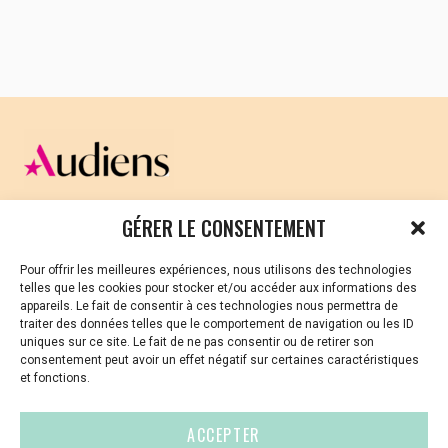
Arthaud.
Ce film est le portrait croisé de ces deux femmes
que rien ne prédestinait à se rencontrer. Si ce
n’est la conviction commune que rien n’est
impossible. »
BANDE-ANNONCE
CELLULE D’ÉCOUTE ET DE SOUTIEN PSYCHOLOGIQUE ET
GÉRER LE CONSENTEMENT
Un film de
Laurie-Anne Courson
produit par
JURIDIQUE
Laurence Ansquer
Pour offrir les meilleures expériences, nous utilisons des technologies
Vous avez été témoin ou vous êtes victime de VSS ? Ou
Documentaire – 52′ – 2024
telles que les cookies pour stocker et/ou accéder aux informations des
vous êtes référent·es harcèlement en besoin de soutien
appareils. Le fait de consentir à ces technologies nous permettra de
ou d’informations ?
traiter des données telles que le comportement de navigation ou les ID
Une coproduction
Tita B Productions
et France
uniques sur ce site. Le fait de ne pas consentir ou de retirer son
Télévisons
01 87 20 30 90
consentement peut avoir un effet négatif sur certaines caractéristiques
Avec la participation des chaînes locales de
et fonctions.
Bretagne : Tébéo, Tébésud et TVR
violences-sexuelles-culture@audiens.org
Avec le soutien de la Région Bretagne en
ACCEPTER
partenariat avec le CNC
et la Procirep-Angoa