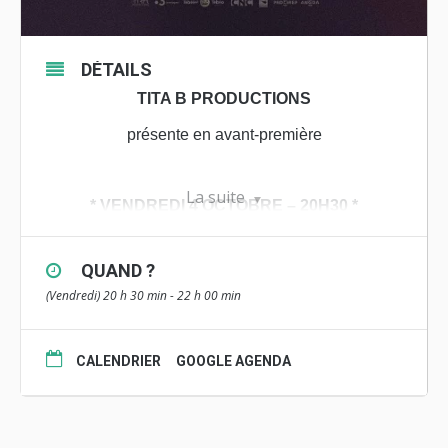
DÉTAILS
TITA B PRODUCTIONS
présente en avant-première
La suite
* VENDREDI 4 OCTOBRE – 20H30 *
CINÉMA LE GOYEN – AUDIERNE
QUAND ?
(Vendredi) 20 h 30 min - 22 h 00 min
dans le cadre de la ré-ouverture officielle du
cinéma
– tarif habituel –
CALENDRIER
GOOGLE AGENDA
en présence de l’équipe du film, suivi d’un pot
« Florence rêvait de remporter la route du rhum.
Marie-Claude rêvait de rencontrer Florence