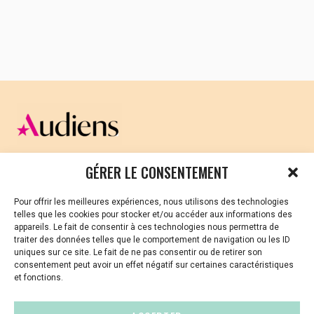
10h
>
10h30 : Mot d’accueil
et
Rapport
Moral
des Coprésidents et vote des
adhérent·es
Par Emmanuelle Jacq et Christian Ryo,
Coprésidents
10h30
>
11h
: Présentation du
Rapport
d’activité 2022
et vote des adhérent·es
Par Franck Vialle, Lubna Beautemps,
Stéphanie Coquillon et Caroline Le Maux de
l’équipe salariée
CELLULE D’ÉCOUTE ET DE SOUTIEN PSYCHOLOGIQUE ET
GÉRER LE CONSENTEMENT
11h
>
11h30
: Présentation du
Rapport
JURIDIQUE
financier
2022
et du
Rapport du
Pour offrir les meilleures expériences, nous utilisons des technologies
Vous avez été témoin ou vous êtes victime de VSS ? Ou
Commissaire aux Comptes
et vote des
telles que les cookies pour stocker et/ou accéder aux informations des
vous êtes référent·es harcèlement en besoin de soutien
adhérent·es. Renouvellement du mandat
appareils. Le fait de consentir à ces technologies nous permettra de
ou d’informations ?
du CAC.
traiter des données telles que le comportement de navigation ou les ID
uniques sur ce site. Le fait de ne pas consentir ou de retirer son
Par Julie Huguel, coordinatrice administrative
01 87 20 30 90
consentement peut avoir un effet négatif sur certaines caractéristiques
et financière et Jean-Paul Jeffroy, Commissaire
et fonctions.
aux Comptes
violences-sexuelles-culture@audiens.org
—