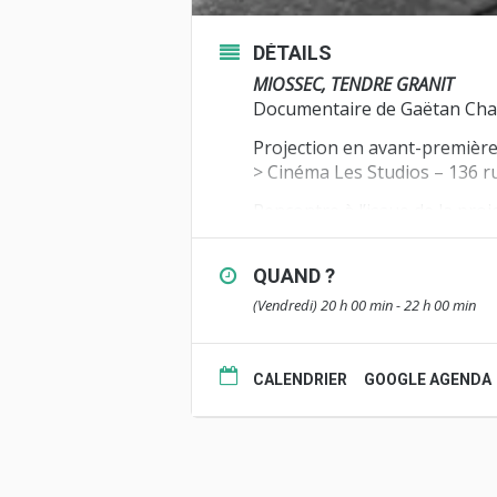
DÉTAILS
MIOSSEC, TENDRE GRANIT
Documentaire de Gaëtan Chat
Projection en avant-premièr
> Cinéma Les Studios – 136 r
Rencontre à l’issue de la proj
C’est l’histoire d’un chanteur
ses parents, des complices de
QUAND ?
tumultueuse et maintenant a
(Vendredi) 20 h 00 min - 22 h 00 min
Une coproduction What’s up P
Sur invitation.
CALENDRIER
GOOGLE AGENDA
• Diffusion sur France 3 Bre