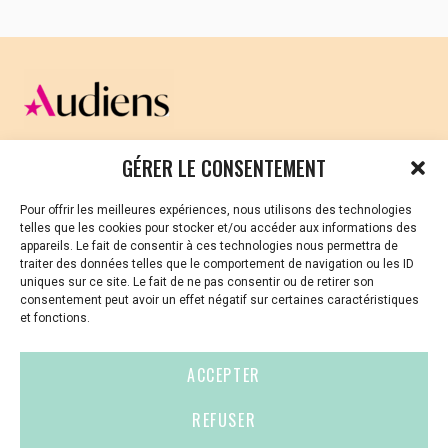
Rejoignez le festival sur Facebook pour suivre
toute l’actualité
En savoir +
CELLULE D’ÉCOUTE ET DE SOUTIEN PSYCHOLOGIQUE ET
GÉRER LE CONSENTEMENT
JURIDIQUE
Pour offrir les meilleures expériences, nous utilisons des technologies
Vous avez été témoin ou vous êtes victime de VSS ? Ou
telles que les cookies pour stocker et/ou accéder aux informations des
vous êtes référent·es harcèlement en besoin de soutien
appareils. Le fait de consentir à ces technologies nous permettra de
ou d’informations ?
traiter des données telles que le comportement de navigation ou les ID
uniques sur ce site. Le fait de ne pas consentir ou de retirer son
01 87 20 30 90
consentement peut avoir un effet négatif sur certaines caractéristiques
et fonctions.
violences-sexuelles-culture@audiens.org
ACCEPTER
Site internet
REFUSER