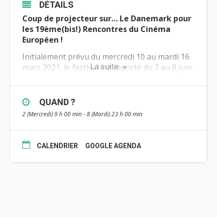
DÉTAILS
Coup de projecteur sur… Le Danemark pour
les 19ème(bis!) Rencontres du Cinéma
Européen
!
Initialement prévu du mercredi 10 au mardi 16
La suite
mars 2021, le festival est reporté du 2 au 8 juin.
Au programme cette année :
QUAND ?
Une exploration du
cinéma en provenance du
2 (Mercredi) 9 h 00 min - 8 (Mardi) 23 h 00 min
Danemark
,
La
compétition annuelle de courts métrages
CALENDRIER
GOOGLE AGENDA
européens
,
Une
offre Hors-Champ
(conférences et autres animations
culturelles),
Une
programmation de films en langues
européennes
à destination des collégiens et lycéens…