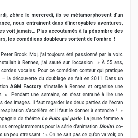
ardi, zèbre le mercredi, ils se métamorphosent d’un
ce, nous entrainent dans d’incroyables aventures,
e les voit jamais… Plus accoutumés à la pénombre des
rs, les comédiens doubleurs sortent de l’ombre !
 Peter Brook. Moi, j’ai toujours été passionné par la voix.
nstallait à Rennes, j’ai sauté sur l’occasion. » À 55 ans,
cordes vocales. Pour ce comédien conteur qui pratique
t – la découverte du doublage se fait en 2011. Dans un
ction
AGM Factory
s’installe à Rennes et organise une
. « Pendant une semaine, on s’est entrainé à lire une
 des images. Il faut regarder les deux parties de l’écran
respiration s’accélère et il faut le donner à entendre ! »
mpagnie de théâtre
Le Puits qui parle
. La jeune femme a
ieurs enregistrements pour la série d’animation
Dimitri
, co-
s un peu stressant : « On ne sait pas ce qu’on va voir, on