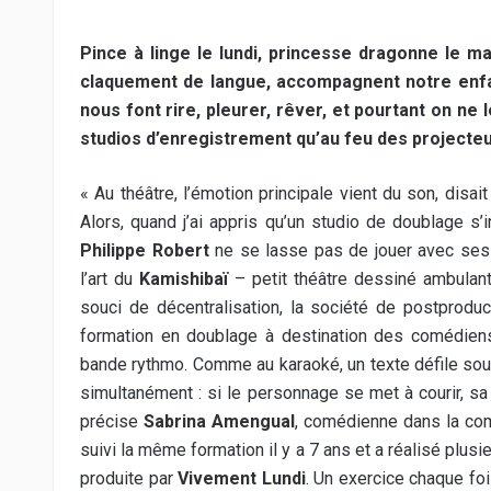
Pince à linge le lundi, princesse dragonne le m
claquement de langue, accompagnent notre enfan
nous font rire, pleurer, rêver, et pourtant on n
studios d’enregistrement qu’au feu des projecteu
« Au théâtre, l’émotion principale vient du son, disait
Alors, quand j’ai appris qu’un studio de doublage s’i
Philippe Robert
ne se lasse pas de jouer avec ses 
l’art du
Kamishibaï
– petit théâtre dessiné ambulan
souci de décentralisation, la société de postprodu
formation en doublage à destination des comédiens
bande rythmo. Comme au karaoké, un texte défile sous
simultanément : si le personnage se met à courir, sa 
précise
Sabrina Amengual
, comédienne dans la co
suivi la même formation il y a 7 ans et a réalisé plus
produite par
Vivement Lundi
. Un exercice chaque foi