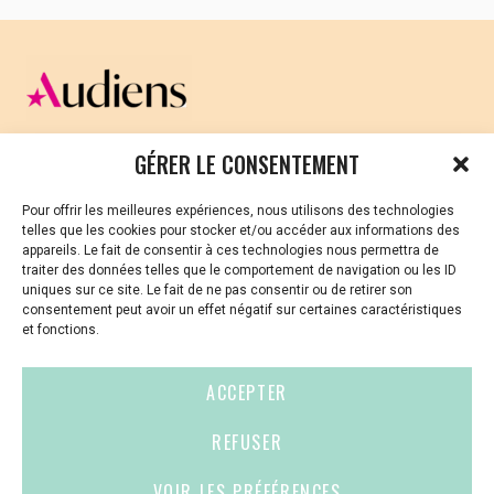
CELLULE D’ÉCOUTE ET DE SOUTIEN PSYCHOLOGIQUE ET
GÉRER LE CONSENTEMENT
JURIDIQUE
Pour offrir les meilleures expériences, nous utilisons des technologies
Vous avez été témoin ou vous êtes victime de VSS ? Ou
telles que les cookies pour stocker et/ou accéder aux informations des
vous êtes référent·es harcèlement en besoin de soutien
appareils. Le fait de consentir à ces technologies nous permettra de
ou d’informations ?
traiter des données telles que le comportement de navigation ou les ID
uniques sur ce site. Le fait de ne pas consentir ou de retirer son
01 87 20 30 90
consentement peut avoir un effet négatif sur certaines caractéristiques
et fonctions.
violences-sexuelles-culture@audiens.org
ACCEPTER
Site internet
REFUSER
VOIR LES PRÉFÉRENCES