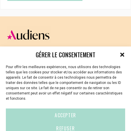
CELLULE D’ÉCOUTE ET DE SOUTIEN PSYCHOLOGIQUE ET
GÉRER LE CONSENTEMENT
JURIDIQUE
Pour offrir les meilleures expériences, nous utilisons des technologies
Vous avez été témoin ou vous êtes victime de VSS ? Ou
telles que les cookies pour stocker et/ou accéder aux informations des
vous êtes référent·es harcèlement en besoin de soutien
appareils. Le fait de consentir à ces technologies nous permettra de
ou d’informations ?
traiter des données telles que le comportement de navigation ou les ID
uniques sur ce site. Le fait de ne pas consentir ou de retirer son
01 87 20 30 90
consentement peut avoir un effet négatif sur certaines caractéristiques
et fonctions.
violences-sexuelles-culture@audiens.org
ACCEPTER
Site internet
REFUSER