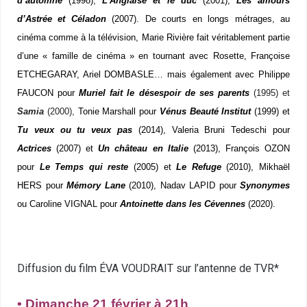
d’automne
(1998),
L’Anglaise et le duc
(2001),
Les amours
d’Astrée et Céladon
(2007). De courts en longs métrages, au
cinéma comme à la télévision, Marie
Rivière
fait véritablement partie
d’une « famille de cinéma » en tournant avec Rosette, Françoise
ETCHEGARAY, Ariel DOMBASLE… mais également avec Philippe
FAUCON pour
Muriel fait le désespoir de ses parents
(1995) et
Samia
(2000),
Tonie
Marshall
pour
Vénus Beauté Institut
(1999) et
Tu veux ou tu veux pas
(2014), Valeria
Bruni Tedeschi
pour
Actrices
(2007) et
Un château en Italie
(2013), François OZON
pour
Le Temps qui reste
(2005) et
Le Refuge
(2010), Mikhaël
HERS pour
Mémory Lane
(2010), Nadav LAPID pour
Synonymes
ou Caroline VIGNAL pour
Antoinette dans les Cévennes
(2020).
Diffusion du film ÉVA VOUDRAIT sur l’antenne de TVR*
• Dimanche 21 février à 21h