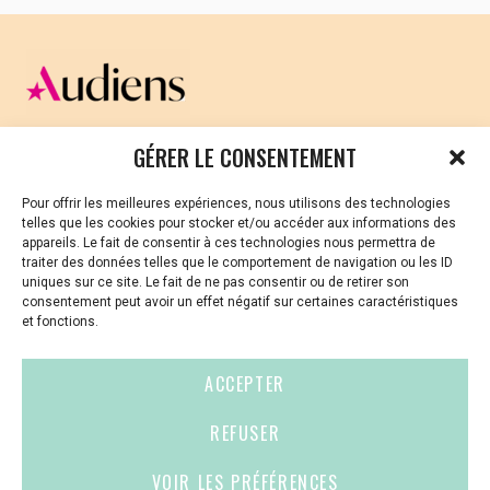
CELLULE D’ÉCOUTE ET DE SOUTIEN PSYCHOLOGIQUE ET
GÉRER LE CONSENTEMENT
JURIDIQUE
Pour offrir les meilleures expériences, nous utilisons des technologies
Vous avez été témoin ou vous êtes victime de VSS ? Ou
telles que les cookies pour stocker et/ou accéder aux informations des
vous êtes référent·es harcèlement en besoin de soutien
appareils. Le fait de consentir à ces technologies nous permettra de
ou d’informations ?
traiter des données telles que le comportement de navigation ou les ID
uniques sur ce site. Le fait de ne pas consentir ou de retirer son
01 87 20 30 90
consentement peut avoir un effet négatif sur certaines caractéristiques
et fonctions.
violences-sexuelles-culture@audiens.org
ACCEPTER
Site internet
REFUSER
VOIR LES PRÉFÉRENCES