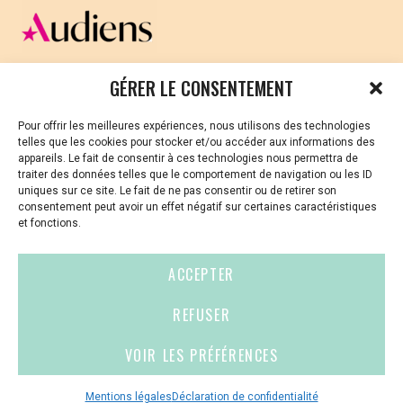
CELLULE D’ÉCOUTE ET DE SOUTIEN PSYCHOLOGIQUE ET
GÉRER LE CONSENTEMENT
JURIDIQUE
Pour offrir les meilleures expériences, nous utilisons des technologies
Vous avez été témoin ou vous êtes victime de VSS ? Ou
telles que les cookies pour stocker et/ou accéder aux informations des
vous êtes référent·es harcèlement en besoin de soutien
appareils. Le fait de consentir à ces technologies nous permettra de
ou d’informations ?
traiter des données telles que le comportement de navigation ou les ID
uniques sur ce site. Le fait de ne pas consentir ou de retirer son
01 87 20 30 90
consentement peut avoir un effet négatif sur certaines caractéristiques
et fonctions.
violences-sexuelles-culture@audiens.org
ACCEPTER
Site internet
REFUSER
VOIR LES PRÉFÉRENCES
Contact
Espace
Mentions
presse
légales
Mentions légales
Déclaration de confidentialité