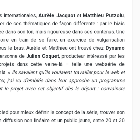
s internationales,
Aurèle Jacquot
et
Matthieu Putzolu
,
ter de ces thématiques de façon différente : par le biais
alée dans son ton, mais rigoureuse dans ses contenus. Une
oire en train de se faire, un exercice de vulgarisation
ous le bras, Aurèle et Matthieu ont trouvé chez
Dynamo
 personne de
Julien Coquet
, producteur intéressé par les
 projets dans cette veine-là – telle une websérie de
ris
. «
Ils savaient qu’ils voulaient travailler pour le web et
ter, j’ai vu d’emblée dans leur approche un programme
 le projet avec cet objectif dès le départ : convaincre
ied pour mieux définir le concept de la série, trouver son
e diffusion non linéaire et un public jeune, entre 20 et 30