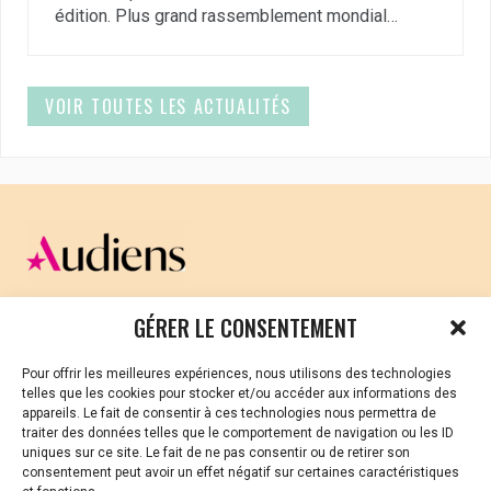
édition. Plus grand rassemblement mondial…
VOIR TOUTES LES ACTUALITÉS
CELLULE D’ÉCOUTE ET DE SOUTIEN PSYCHOLOGIQUE ET
GÉRER LE CONSENTEMENT
JURIDIQUE
Pour offrir les meilleures expériences, nous utilisons des technologies
Vous avez été témoin ou vous êtes victime de VSS ? Ou
telles que les cookies pour stocker et/ou accéder aux informations des
vous êtes référent·es harcèlement en besoin de soutien
appareils. Le fait de consentir à ces technologies nous permettra de
ou d’informations ?
traiter des données telles que le comportement de navigation ou les ID
uniques sur ce site. Le fait de ne pas consentir ou de retirer son
01 87 20 30 90
consentement peut avoir un effet négatif sur certaines caractéristiques