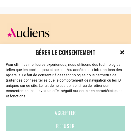
CELLULE D’ÉCOUTE ET DE SOUTIEN PSYCHOLOGIQUE ET
GÉRER LE CONSENTEMENT
JURIDIQUE
Pour offrir les meilleures expériences, nous utilisons des technologies
Vous avez été témoin ou vous êtes victime de VSS ? Ou
telles que les cookies pour stocker et/ou accéder aux informations des
vous êtes référent·es harcèlement en besoin de soutien
appareils. Le fait de consentir à ces technologies nous permettra de
ou d’informations ?
traiter des données telles que le comportement de navigation ou les ID
uniques sur ce site. Le fait de ne pas consentir ou de retirer son
01 87 20 30 90
consentement peut avoir un effet négatif sur certaines caractéristiques
et fonctions.
violences-sexuelles-culture@audiens.org
ACCEPTER
Site internet
REFUSER