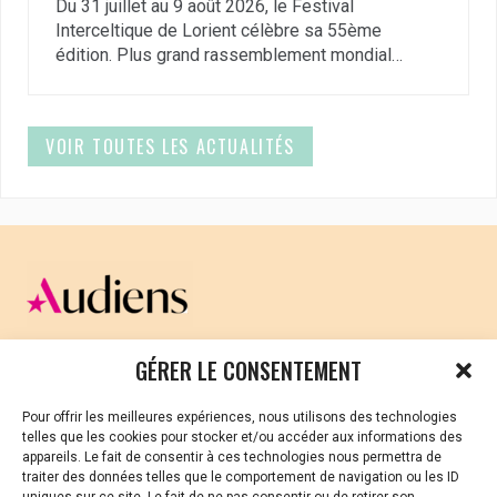
Du 31 juillet au 9 août 2026, le Festival
Interceltique de Lorient célèbre sa 55ème
édition. Plus grand rassemblement mondial…
VOIR TOUTES LES ACTUALITÉS
CELLULE D’ÉCOUTE ET DE SOUTIEN PSYCHOLOGIQUE ET
GÉRER LE CONSENTEMENT
JURIDIQUE
Pour offrir les meilleures expériences, nous utilisons des technologies
Vous avez été témoin ou vous êtes victime de VSS ? Ou
telles que les cookies pour stocker et/ou accéder aux informations des
vous êtes référent·es harcèlement en besoin de soutien
appareils. Le fait de consentir à ces technologies nous permettra de
ou d’informations ?
traiter des données telles que le comportement de navigation ou les ID