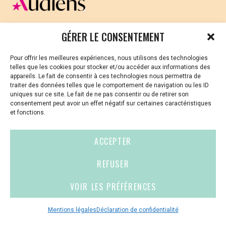
CELLULE D’ÉCOUTE ET DE SOUTIEN PSYCHOLOGIQUE ET
GÉRER LE CONSENTEMENT
JURIDIQUE
Pour offrir les meilleures expériences, nous utilisons des technologies
Vous avez été témoin ou vous êtes victime de VSS ? Ou
telles que les cookies pour stocker et/ou accéder aux informations des
vous êtes référent·es harcèlement en besoin de soutien
appareils. Le fait de consentir à ces technologies nous permettra de
ou d’informations ?
traiter des données telles que le comportement de navigation ou les ID
uniques sur ce site. Le fait de ne pas consentir ou de retirer son
01 87 20 30 90
consentement peut avoir un effet négatif sur certaines caractéristiques
et fonctions.
violences-sexuelles-culture@audiens.org
ACCEPTER
Site internet
REFUSER
VOIR LES PRÉFÉRENCES
Contact
Espace
Mentions
presse
légales
Mentions légales
Déclaration de confidentialité