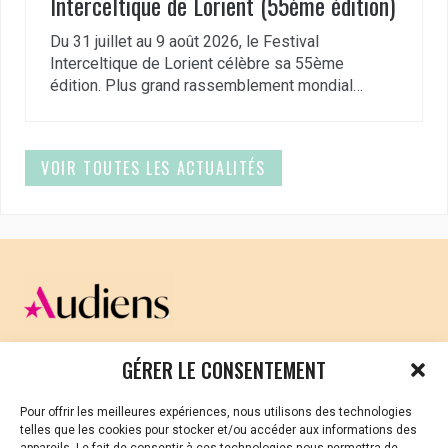
Interceltique de Lorient (55ème édition)
Du 31 juillet au 9 août 2026, le Festival
Interceltique de Lorient célèbre sa 55ème
édition. Plus grand rassemblement mondial…
VOIR TOUTES LES ACTUALITÉS
CELLULE D’ÉCOUTE ET DE SOUTIEN PSYCHOLOGIQUE ET
GÉRER LE CONSENTEMENT
JURIDIQUE
Pour offrir les meilleures expériences, nous utilisons des technologies
Vous avez été témoin ou vous êtes victime de VSS ? Ou
telles que les cookies pour stocker et/ou accéder aux informations des
vous êtes référent·es harcèlement en besoin de soutien