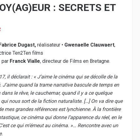
OY(AG)EUR : SECRETS ET
R
Fabrice Dugast,
réalisateur •
Gwenaelle Clauwaert
,
ctrice Ten2Ten films
 par
Franck Vialle
, directeur de Films en Bretagne.
7, il déclarait : « J’aime le cinéma qui se décolle de la
é. J’aime quand la trame narrative bascule de temps en
dans le rêve, le cauchemar, quand il y a ce quelque
qui nous sort de la fiction naturaliste. […] On va dire que
de mes grandes références est lynchienne. À la frontière
tastique, ce cinéma qui donne l’apparence du réel, en le
 C’est ce qui m’émeut au cinéma. »… Rencontre avec un
e.