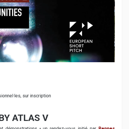
onnel·les, sur inscription
BY ATLAS V
t démonstrations • un rendez-vous initié par
Rennes