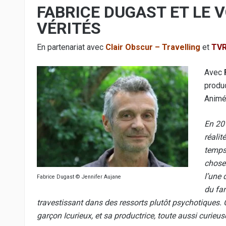
FABRICE DUGAST ET LE V
VÉRITÉS
En partenariat avec
Clair Obscur – Travelling
et
TV
Avec
produ
Animé
En 201
réalit
temps 
chose 
l’une 
Fabrice Dugast © Jennifer Aujane
du fan
travestissant dans des ressorts plutôt psychotiques.
garçon Icurieux, et sa productrice, toute aussi curieus