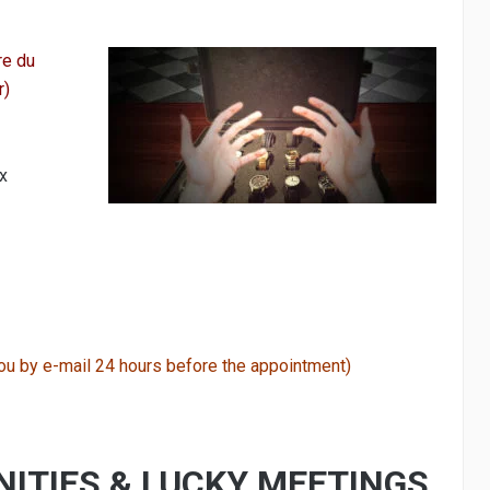
re du
r)
x
 you by e-mail 24 hours before the appointment)
ITIES & LUCKY MEETINGS