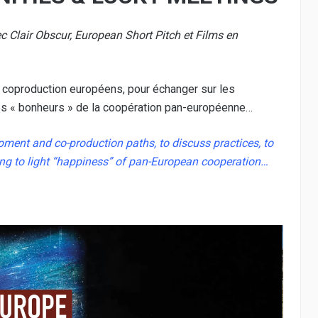
c Clair Obscur, European Short Pitch et Films en
 coproduction européens, pour échanger sur les
t les « bonheurs » de la coopération pan-européenne…
pment and co-production paths, to discuss practices, to
 bring to light “happiness” of pan-European cooperation…