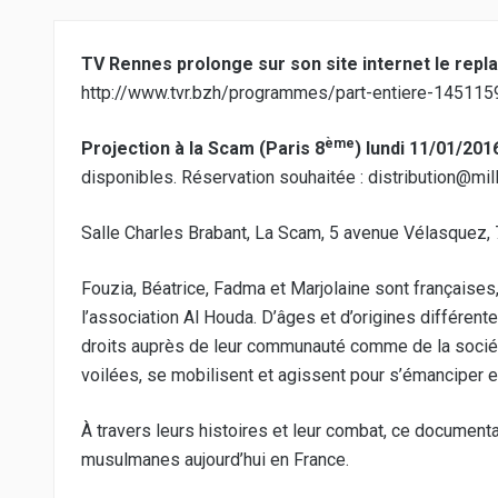
TV Rennes prolonge sur son site internet le repl
http://www.tvr.bzh/programmes/part-entiere-14511
ème
Projection à la Scam (Paris 8
) lundi 11/01/201
disponibles. Réservation souhaitée : distribution@mill
Salle Charles Brabant, La Scam, 5 avenue Vélasquez, 
Fouzia, Béatrice, Fadma et Marjolaine sont française
l’association Al Houda. D’âges et d’origines différent
droits auprès de leur communauté comme de la socié
voilées, se mobilisent et agissent pour s’émanciper e
À travers leurs histoires et leur combat, ce documen
musulmanes aujourd’hui en France.