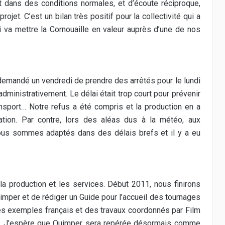
ent dans des conditions normales, et d’écoute réciproque,
jet. C’est un bilan très positif pour la collectivité qui a
ui va mettre la Cornouaille en valeur auprès d’une de nos
mandé un vendredi de prendre des arrêtés pour le lundi
administrativement. Le délai était trop court pour prévenir
ansport… Notre refus a été compris et la production en a
ation. Par contre, lors des aléas dus à la météo, aux
ous sommes adaptés dans des délais brefs et il y a eu
la production et les services. Début 2011, nous finirons
uimper et de rédiger un Guide pour l’accueil des tournages
tres exemples français et des travaux coordonnés par Film
lm. J’espère que Quimper sera repérée désormais comme