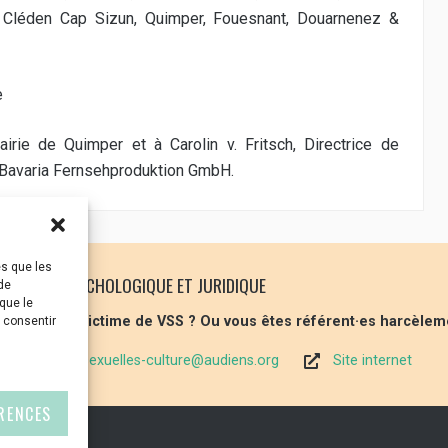
, Cléden Cap Sizun, Quimper, Fouesnant, Douarnenez &
e
irie de Quimper et à Carolin v. Fritsch, Directrice de
, Bavaria Fernsehproduktion GmbH.
es que les
 SOUTIEN PSYCHOLOGIQUE ET JURIDIQUE
de
que le
 vous êtes victime de VSS ? Ou vous êtes référent·es harcèlem
s consentir
violences-sexuelles-culture@audiens.org
Site internet
ÉRENCES