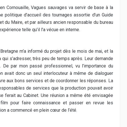
en Cornouaille, Vagues sauvages va servir de base à la
e politique d’accueil des tournages assortie d’un Guide
et du Maire, et par ailleurs ancien responsable du bureau
périence telle qu’il l’a vécue en interne.
 Bretagne m’a informé du projet dès le mois de mai, et la
r à qui s’adresser, très peu de temps après. Leur demande
e. De par mon passé professionnel, vu l’importance du
tion avait donc un seul interlocuteur à même de dialoguer
uivre aux bons services et de coordonner les réponses. La
responsables de services que la production pouvait avoir
se ferait au Cabinet. Une réunion a même été envisagée
u film pour faire connaissance et passer en revue les
tion a commencé en plein cœur de l’été.