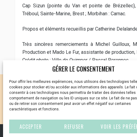
Cap Sizun (pointe du Van et pointe de Brézellec)
Tréboul, Sainte-Marine, Brest ; Morbihan : Carnac.
Propos et éléments recueillis par Catherine Delaland
Très sincères remerciements à Michel Guilloux, Ma
Production et Mado Le Fur, assistante de production
Crédit photo : Ville de Quimper / Pascal Perennec.
GÉRER LE CONSENTEMENT
Pour offrir les meilleures expériences, nous utilisons des technologies tell
CELLULE D’ÉCOUTE ET DE
cookies pour stocker et/ou accéder aux informations des appareils. Le fait 
consentir à ces technologies nous permettra de traiter des données telles 
Vous avez été témoin ou
comportement de navigation ou les ID uniques sur ce site. Le fait de ne pa
ou de retirer son consentement peut avoir un effet négatif sur certaines
caractéristiques et fonctions.
01 87 20 30 90
ACCEPTER
REFUSER
VOIR LES PRÉF