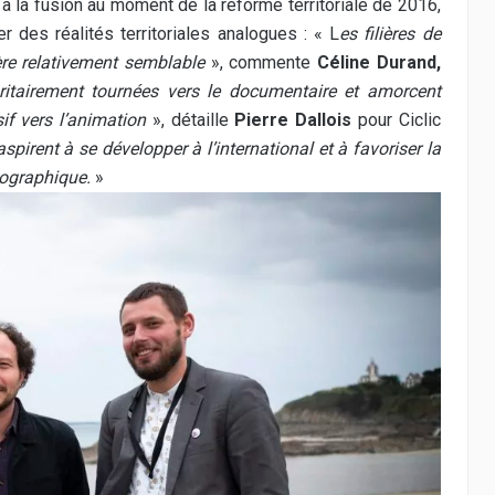
à la fusion au moment de la réforme territoriale de 2016,
 des réalités territoriales analogues : « L
es filières de
ère relativement semblable
», commente
Céline Durand,
itairement tournées vers le documentaire et amorcent
if vers l’animation
», détaille
Pierre Dallois
pour Ciclic
pirent à se développer à l’international et à favoriser la
atographique.
»