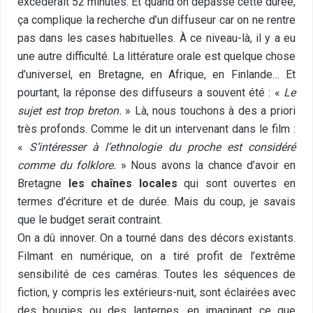
excéderait 52 minutes. Et quand on dépasse cette durée,
ça complique la recherche d’un diffuseur car on ne rentre
pas dans les cases habituelles. À ce niveau-là, il y a eu
une autre difficulté. La littérature orale est quelque chose
d’universel, en Bretagne, en Afrique, en Finlande… Et
pourtant, la réponse des diffuseurs a souvent été : «
Le
sujet est trop breton.
» Là, nous touchons à des a priori
très profonds. Comme le dit un intervenant dans le film :
«
S’intéresser à l’ethnologie du proche est considéré
comme du folklore.
» Nous avons la chance d’avoir en
Bretagne
les chaînes locales
qui sont ouvertes en
termes d’écriture et de durée. Mais du coup, je savais
que le budget serait contraint.
On a dû innover. On a tourné dans des décors existants.
Filmant en numérique, on a tiré profit de l’extrême
sensibilité de ces caméras. Toutes les séquences de
fiction, y compris les extérieurs-nuit, sont éclairées avec
des bougies ou des lanternes, en imaginant ce que