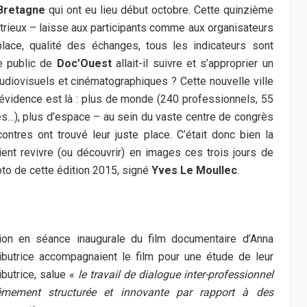
 Bretagne
qui ont eu lieu début octobre. Cette quinzième
rtrieux – laisse aux participants comme aux organisateurs
place, qualité des échanges, tous les indicateurs sont
Le public de
Doc’Ouest
allait-il suivre et s’approprier un
diovisuels et cinématographiques ? Cette nouvelle ville
l’évidence est là : plus de monde (240 professionnels, 55
es…), plus d’espace – au sein du vaste centre de congrès
ntres ont trouvé leur juste place. C’était donc bien la
ent revivre (ou découvrir) en images ces trois jours de
oto de cette édition 2015, signé
Yves Le Moullec
.
tion en séance inaugurale du film documentaire d’Anna
ributrice accompagnaient le film pour une étude de leur
ibutrice, salue «
le travail de dialogue inter-professionnel
mement structurée et innovante par rapport à des