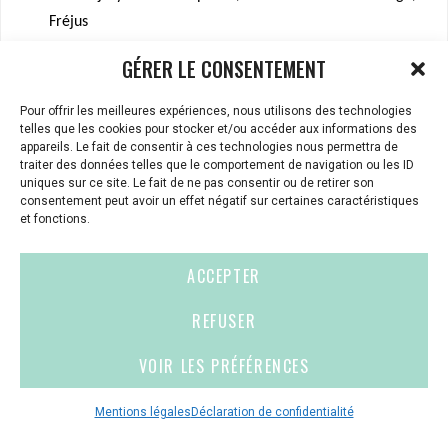
Fréjus
Grand Prix, Festival du film fantastique de Gérardmer
GÉRER LE CONSENTEMENT
Prix du public, festival international de courts métrages
de Lille
Pour offrir les meilleures expériences, nous utilisons des technologies
telles que les cookies pour stocker et/ou accéder aux informations des
Mention du jury. Festival Itinérances d’Ales
appareils. Le fait de consentir à ces technologies nous permettra de
Prix du jury – Orange film court
traiter des données telles que le comportement de navigation ou les ID
uniques sur ce site. Le fait de ne pas consentir ou de retirer son
Prix rencontres, festival du film numérique de Mantes La
consentement peut avoir un effet négatif sur certaines caractéristiques
Jolie
et fonctions.
Prix de la réalisation, rencontres ciné-Jeunes d’Albi
Prix du public, Festival du film court de Voiron
ACCEPTER
Prix de la comédie, Festival Sopot (Pologne)
REFUSER
Grand prix, festival Black and White (Portugal)
VOIR LES PRÉFÉRENCES
La Carte
de Stefan Lelay (Les films du varech)
Diffusion Canal +, Canal + Pologne, Espagne, Be TV
Mentions légales
Déclaration de confidentialité
(Belgique), Orange Cinéma.