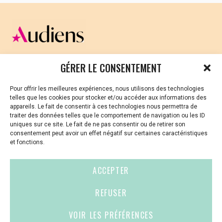
CELLULE D’ÉCOUTE ET DE SOUTIEN PSYCHOLOGIQUE ET
GÉRER LE CONSENTEMENT
JURIDIQUE
Pour offrir les meilleures expériences, nous utilisons des technologies
Vous avez été témoin ou vous êtes victime de VSS ? Ou
telles que les cookies pour stocker et/ou accéder aux informations des
vous êtes référent·es harcèlement en besoin de soutien
appareils. Le fait de consentir à ces technologies nous permettra de
ou d’informations ?
traiter des données telles que le comportement de navigation ou les ID
uniques sur ce site. Le fait de ne pas consentir ou de retirer son
01 87 20 30 90
consentement peut avoir un effet négatif sur certaines caractéristiques
et fonctions.
violences-sexuelles-culture@audiens.org
ACCEPTER
Site internet
REFUSER
VOIR LES PRÉFÉRENCES
Contact
Espace
Mentions