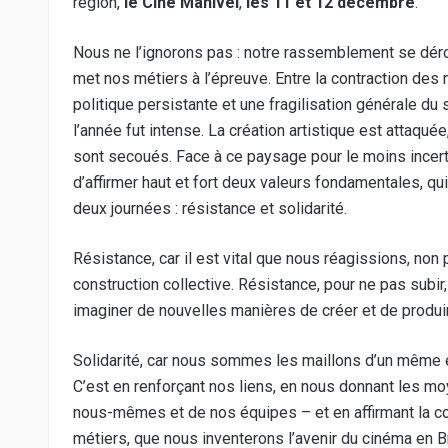
région,
le Ciné Manivel
,
les 11 et 12 décembre
.
Nous ne l’ignorons pas : notre rassemblement se déro
met nos métiers à l’épreuve. Entre la contraction des
politique persistante et une fragilisation générale du s
l’année fut intense. La création artistique est attaquée,
sont secoués. Face à ce paysage pour le moins incertai
d’affirmer haut et fort deux valeurs fondamentales, qui
deux journées : résistance et solidarité.
Résistance, car il est vital que nous réagissions, non p
construction collective. Résistance, pour ne pas subir,
imaginer de nouvelles manières de créer et de produir
Solidarité, car nous sommes les maillons d’un même
C’est en renforçant nos liens, en nous donnant les m
nous-mêmes et de nos équipes – et en affirmant la 
métiers, que nous inventerons l’avenir du cinéma en B