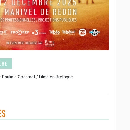
CHE
par Paulin·e Goasmat / Films en Bretagne
ES