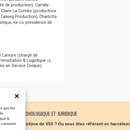
ée de production), Camille
Claire La Combe (productrice
 Talweg Production), Charlotte
istique, ex-co-présidence de
.
e Lareyre (chargé de
nistration & Logistique »),
re en Service Civique).
es que les
 SOUTIEN PSYCHOLOGIQUE ET JURIDIQUE
de
que le
 vous êtes victime de VSS ? Ou vous êtes référent·es harcèlem
s consentir