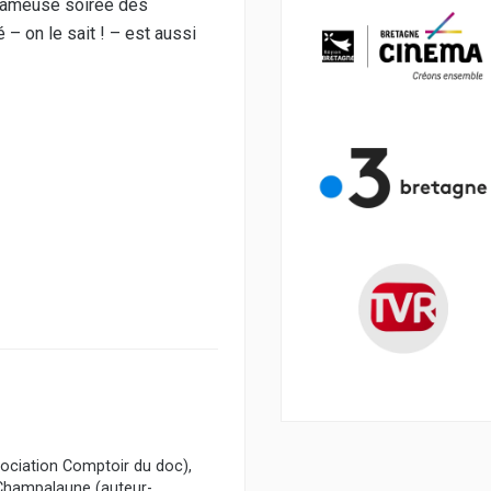
a fameuse soirée des
 – on le sait ! – est aussi
sociation Comptoir du doc),
 Champalaune (auteur-