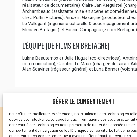
réalisateur de documentaire), Claire Jan Kerguistel (charg
Archambeaud (assistante mise en scène et comédienne), 
chez Puffin Pictures), Vincent Gazaigne (producteur chez
Le Vallégant (ingénierie culturelle & accompagnement art
Films en Bretagne) et Fannie Campagna (Zoom Bretagne)
L’ÉQUIPE (DE FILMS EN BRETAGNE)
Lubna Beautemps et Julie Huguel (co-directrices), Antoin
communication), Caroline Le Maux (chargée de suivi « Admi
Alan Scaviner (régisseur général) et Luna Bonnet (volontai
GÉRER LE CONSENTEMENT
Pour offrir les meilleures expériences, nous utilisons des technologies tell
CELLULE D’ÉCOUTE ET DE
cookies pour stocker et/ou accéder aux informations des appareils. Le fait 
consentir à ces technologies nous permettra de traiter des données telles 
Vous avez été témoin ou
comportement de navigation ou les ID uniques sur ce site. Le fait de ne pa
ou de retirer son consentement peut avoir un effet négatif sur certaines