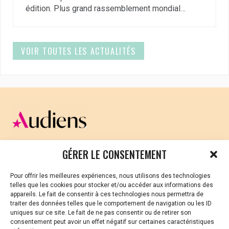
édition. Plus grand rassemblement mondial…
VOIR TOUTES LES ACTUALITÉS
CELLULE D’ÉCOUTE ET DE SOUTIEN PSYCHOLOGIQUE ET
GÉRER LE CONSENTEMENT
JURIDIQUE
Pour offrir les meilleures expériences, nous utilisons des technologies
Vous avez été témoin ou vous êtes victime de VSS ? Ou
telles que les cookies pour stocker et/ou accéder aux informations des
vous êtes référent·es harcèlement en besoin de soutien
appareils. Le fait de consentir à ces technologies nous permettra de
ou d’informations ?
traiter des données telles que le comportement de navigation ou les ID
uniques sur ce site. Le fait de ne pas consentir ou de retirer son
01 87 20 30 90
consentement peut avoir un effet négatif sur certaines caractéristiques