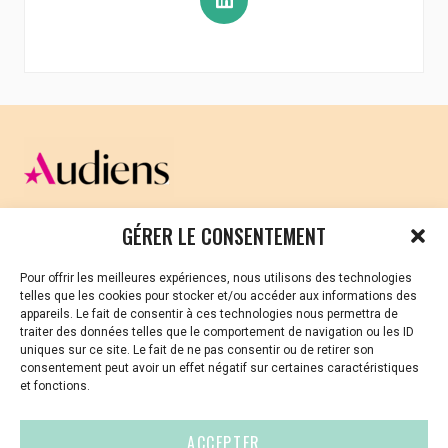
CELLULE D’ÉCOUTE ET DE SOUTIEN PSYCHOLOGIQUE ET
GÉRER LE CONSENTEMENT
JURIDIQUE
Pour offrir les meilleures expériences, nous utilisons des technologies
Vous avez été témoin ou vous êtes victime de VSS ? Ou
telles que les cookies pour stocker et/ou accéder aux informations des
vous êtes référent·es harcèlement en besoin de soutien
appareils. Le fait de consentir à ces technologies nous permettra de
ou d’informations ?
traiter des données telles que le comportement de navigation ou les ID
uniques sur ce site. Le fait de ne pas consentir ou de retirer son
01 87 20 30 90
consentement peut avoir un effet négatif sur certaines caractéristiques
et fonctions.
violences-sexuelles-culture@audiens.org
ACCEPTER