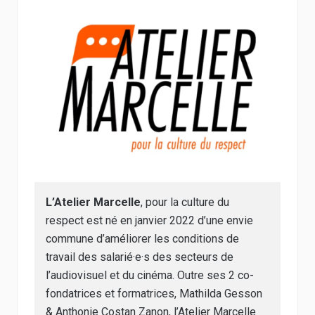
des dynamiques de travail et des rapports de
pouvoir dans des environnements très
divers. Forte de cette expérience
transversale, elle se forme en
psychotraumatologie, santé sexuelle et
accompagnement des victimes de VMSS.
C’est donc tout naturellement qu’elle rejoint
l’
Atelier Marcelle
, où elle mêle ses
connaissances du terrain et son expertise en
accompagnement des victimes.
L’Atelier Marcelle
, pour la culture du
respect est né en janvier 2022 d’une envie
commune d’améliorer les conditions de
travail des salarié·e·s des secteurs de
l’audiovisuel et du cinéma. Outre ses 2 co-
fondatrices et formatrices, Mathilda Gesson
& Anthonie Costan Zanon, l’Atelier Marcelle