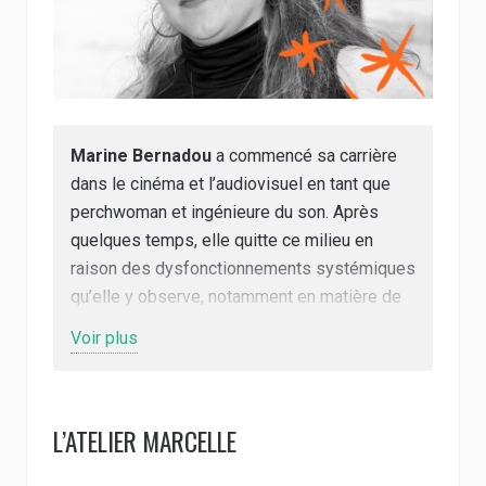
Marine Bernadou
a commencé sa carrière
dans le cinéma et l’audiovisuel en tant que
perchwoman et ingénieure du son. Après
quelques temps, elle quitte ce milieu en
raison des dysfonctionnements systémiques
qu’elle y observe, notamment en matière de
gestion humaine et de violences sexistes et
Voir plus
sexuelles (VSS). Avant de se spécialiser
dans la sexothérapie et la prévention des
violences, elle explore plusieurs secteurs
L’ATELIER MARCELLE
professionnels, de la vente à la plomberie, ce
qui lui permet d’acquérir une compréhension