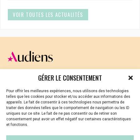
VOIR TOUTES LES ACTUALITÉS
CELLULE D’ÉCOUTE ET DE SOUTIEN PSYCHOLOGIQUE ET
GÉRER LE CONSENTEMENT
JURIDIQUE
Pour offrir les meilleures expériences, nous utilisons des technologies
Vous avez été témoin ou vous êtes victime de VSS ? Ou
telles que les cookies pour stocker et/ou accéder aux informations des
vous êtes référent·es harcèlement en besoin de soutien
appareils. Le fait de consentir à ces technologies nous permettra de
ou d’informations ?
traiter des données telles que le comportement de navigation ou les ID
uniques sur ce site. Le fait de ne pas consentir ou de retirer son
01 87 20 30 90
consentement peut avoir un effet négatif sur certaines caractéristiques
et fonctions.
violences-sexuelles-culture@audiens.org