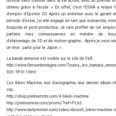
homme vient d’entrer dans la vie active, avec un premier e
obtenu grâce à l’école. « En effet, c’est l’ESRA a relayé l’
d’emploi d’Epsilon 3D. Après un entretien avec le gérant e
période d’essai, j’ai été engagé en tant que scénariste, mon
truquiste et post-producteur. Je vais profiter de cet emploi
parfaire mes connaissances en matière de truca
d’étalonnage, de 3D et de motion-graphic… Après je veux réa
un rêve : partir pour le Japon. »
La bande annonce est visible sur le site de FeB
http://www.filmsenbretagne.com/Toutes_les_bandes_anno
926-18-0-1.html
Les Bikini Machine, leur discographie, leur dernier album et
clip :
http://shop.platinumrds.com/4-bikini-machine
http://platinumrds.com/promo/?ref=PL62
http://www.dailymotion.com/video/xbcox0_bikini-machine-o