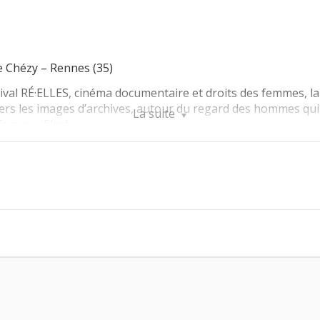
e Chézy – Rennes (35)
tival RÉ·ELLES
, cinéma documentaire et droits des femmes, 
ers les images d’archives, autour du regard des hommes qui f
La suite
 femmes filmées.
 e io » de Gulia Cosentino (2019, 12’) et « La mujer como i
(2022, 7’).
 avec les cinéastes (sous réserve).
filippis@cinematheque-bretagne.bzh
/ 02 22 51 44 19