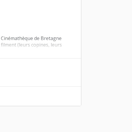
la Cinémathèque de Bretagne
ilment (leurs copines, leurs
magen, el hombre como portador de