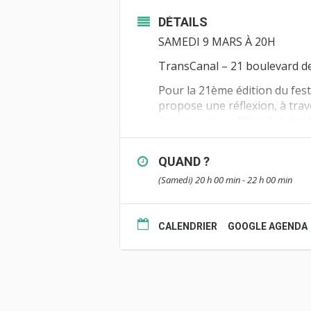
DÉTAILS
SAMEDI 9 MARS À 20H
TransCanal – 21 boulevard d
Pour la 21ème édition du
fes
propose une réflexion, à trav
épouses, leurs filles…) et des
Au programme les films « Lui
la mirada » de Carlos Velandia 
QUAND ?
(Samedi) 20 h 00 min - 22 h 00 min
Projections suivies d’un débat
Renseignements :
CALENDRIER
GOOGLE AGENDA
Maria De Filippis
–
maria.de