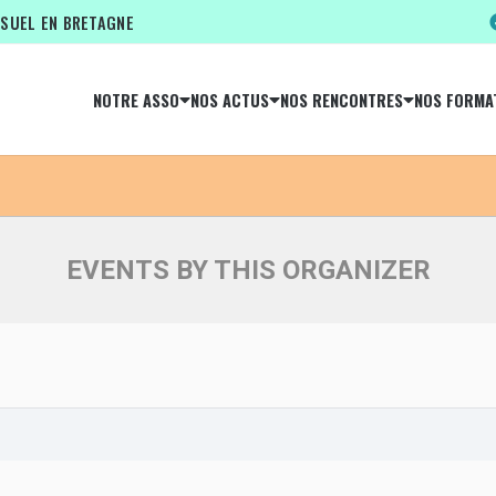
ISUEL EN BRETAGNE
NOTRE ASSO
NOS ACTUS
NOS RENCONTRES
NOS FORMA
TALWEG PRODUCTION
EVENTS BY THIS ORGANIZER