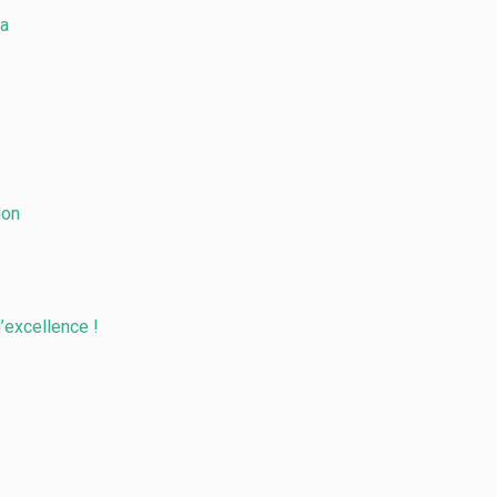
ma
ion
d’excellence !