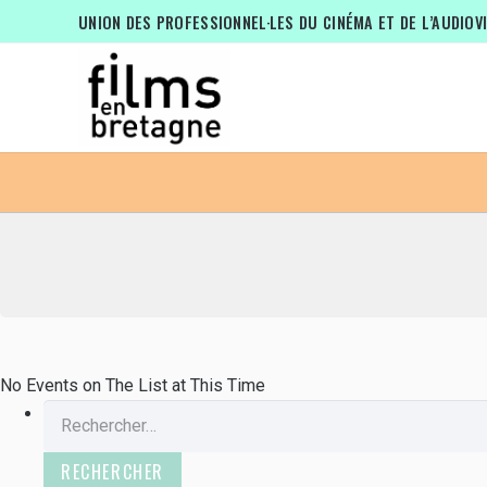
EVENTS BY THIS ORGANIZER
UNION DES PROFESSIONNEL·LES DU CINÉMA ET DE L’AUDIOV
No Events on The List at This Time
Rechercher :