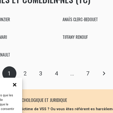
ONZIER
ANAÏS CLERC-BEDOUET
MARI
TIFFANY RENOUF
NAULT
1
2
3
4
…
7
es que les
 SOUTIEN PSYCHOLOGIQUE ET JURIDIQUE
de
que le
 vous êtes victime de VSS ? Ou vous êtes référent·es harcèlem
s consentir