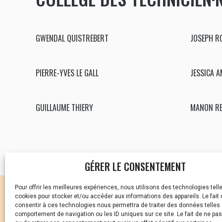
GWENDAL QUISTREBERT
JOSEPH R
PIERRE-YVES LE GALL
JESSICA A
GUILLAUME THIERY
MANON RE
GÉRER LE CONSENTEMENT
Pour offrir les meilleures expériences, nous utilisons des technologies tell
CELLULE D’ÉCOUTE ET DE
cookies pour stocker et/ou accéder aux informations des appareils. Le fait 
consentir à ces technologies nous permettra de traiter des données telles 
Vous avez été témoin ou
comportement de navigation ou les ID uniques sur ce site. Le fait de ne pa