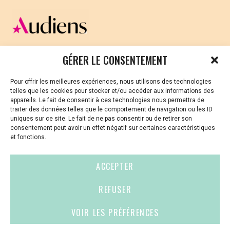
CELLULE D’ÉCOUTE ET DE SOUTIEN PSYCHOLOGIQUE ET
GÉRER LE CONSENTEMENT
JURIDIQUE
Pour offrir les meilleures expériences, nous utilisons des technologies
Vous avez été témoin ou vous êtes victime de VSS ? Ou
telles que les cookies pour stocker et/ou accéder aux informations des
vous êtes référent·es harcèlement en besoin de soutien
appareils. Le fait de consentir à ces technologies nous permettra de
ou d’informations ?
traiter des données telles que le comportement de navigation ou les ID
uniques sur ce site. Le fait de ne pas consentir ou de retirer son
01 87 20 30 90
consentement peut avoir un effet négatif sur certaines caractéristiques
et fonctions.
violences-sexuelles-culture@audiens.org
ACCEPTER
Site internet
REFUSER
VOIR LES PRÉFÉRENCES
Contact
Espace
Mentions