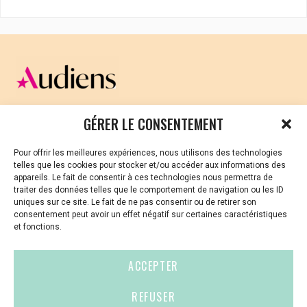
CELLULE D’ÉCOUTE ET DE SOUTIEN PSYCHOLOGIQUE ET
GÉRER LE CONSENTEMENT
JURIDIQUE
Pour offrir les meilleures expériences, nous utilisons des technologies
Vous avez été témoin ou vous êtes victime de VSS ? Ou
telles que les cookies pour stocker et/ou accéder aux informations des
vous êtes référent·es harcèlement en besoin de soutien
appareils. Le fait de consentir à ces technologies nous permettra de
ou d’informations ?
traiter des données telles que le comportement de navigation ou les ID
uniques sur ce site. Le fait de ne pas consentir ou de retirer son
01 87 20 30 90
consentement peut avoir un effet négatif sur certaines caractéristiques
et fonctions.
violences-sexuelles-culture@audiens.org
ACCEPTER
Site internet
REFUSER