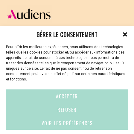
CELLULE D’ÉCOUTE ET DE SOUTIEN PSYCHOLOGIQUE ET
GÉRER LE CONSENTEMENT
JURIDIQUE
Pour offrir les meilleures expériences, nous utilisons des technologies
Vous avez été témoin ou vous êtes victime de VSS ? Ou
telles que les cookies pour stocker et/ou accéder aux informations des
vous êtes référent·es harcèlement en besoin de soutien
appareils. Le fait de consentir à ces technologies nous permettra de
ou d’informations ?
traiter des données telles que le comportement de navigation ou les ID
uniques sur ce site. Le fait de ne pas consentir ou de retirer son
01 87 20 30 90
consentement peut avoir un effet négatif sur certaines caractéristiques
et fonctions.
violences-sexuelles-culture@audiens.org
ACCEPTER
Site internet
REFUSER
VOIR LES PRÉFÉRENCES
Contact
Espace
Mentions