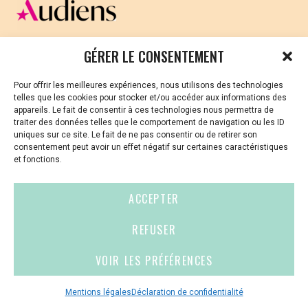
CELLULE D’ÉCOUTE ET DE SOUTIEN PSYCHOLOGIQUE ET
GÉRER LE CONSENTEMENT
JURIDIQUE
Pour offrir les meilleures expériences, nous utilisons des technologies
Vous avez été témoin ou vous êtes victime de VSS ? Ou
telles que les cookies pour stocker et/ou accéder aux informations des
vous êtes référent·es harcèlement en besoin de soutien
appareils. Le fait de consentir à ces technologies nous permettra de
ou d’informations ?
traiter des données telles que le comportement de navigation ou les ID
uniques sur ce site. Le fait de ne pas consentir ou de retirer son
01 87 20 30 90
consentement peut avoir un effet négatif sur certaines caractéristiques
et fonctions.
violences-sexuelles-culture@audiens.org
ACCEPTER
Site internet
REFUSER
VOIR LES PRÉFÉRENCES
Contact
Espace
Mentions
presse
légales
Mentions légales
Déclaration de confidentialité